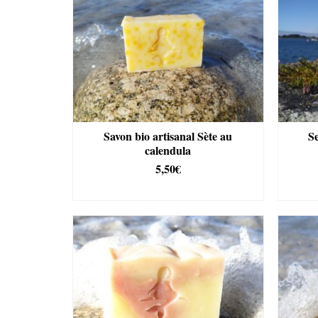
Savon bio artisanal Sète au
Se
calendula
5,50
€
AJOUTER AU PANIER