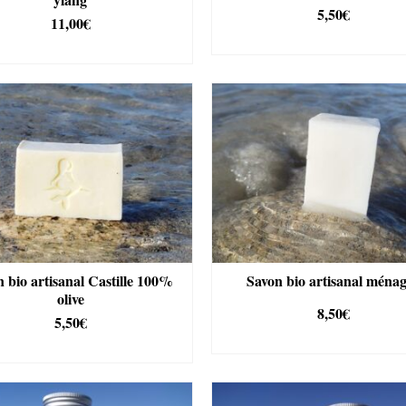
du
5,50
€
11,00
€
produit
AJOUTER AU PANIE
AJOUTER AU PANIER
 bio artisanal Castille 100%
Savon bio artisanal ména
olive
8,50
€
5,50
€
AJOUTER AU PANIE
AJOUTER AU PANIER