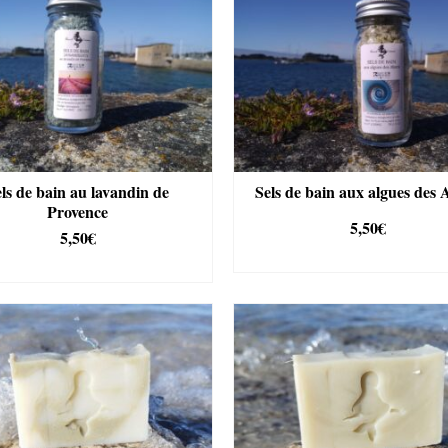
ls de bain au lavandin de
Sels de bain aux algues des 
Provence
5,50
€
5,50
€
AJOUTER AU PANIE
AJOUTER AU PANIER