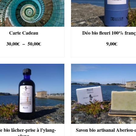
Carte Cadeau
Déo bio fleuri 100% franç
Plage
30,00
€
–
50,00
€
9,00
€
de
ECTIONNEZ LE MONTANT
AJOUTER AU PANIE
prix :
Ce
30,00€
produit
à
a
50,00€
plusieurs
variations.
Les
options
peuvent
être
choisies
sur
la
e bio lâcher-prise à l’ylang-
Savon bio artisanal Aberiou-
page
ylang