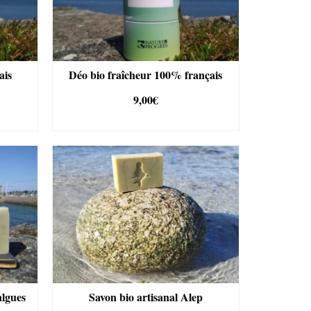
ais
Déo bio fraîcheur 100% français
9,00
€
R
AJOUTER AU PANIER
algues
Savon bio artisanal Alep