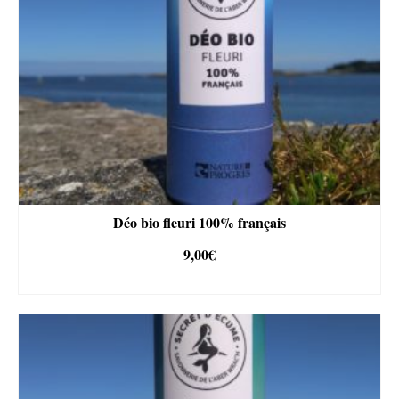
Les
options
peuvent
être
choisies
sur
la
page
du
produit
Déo bio fleuri 100% français
9,00
€
AJOUTER AU PANIER