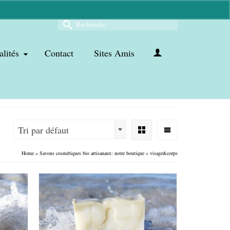
Rechercher :
alités
Contact
Sites Amis
Tri par défaut
Home
»
Savons cosmétiques bio artisanaux: notre boutique
»
visage&corps