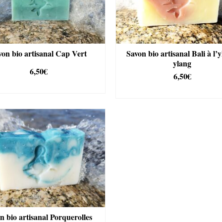
von bio artisanal Cap Vert
Savon bio artisanal Bali à l’
ylang
6,50
€
6,50
€
AJOUTER AU PANIER
AJOUTER AU PANIE
n bio artisanal Porquerolles