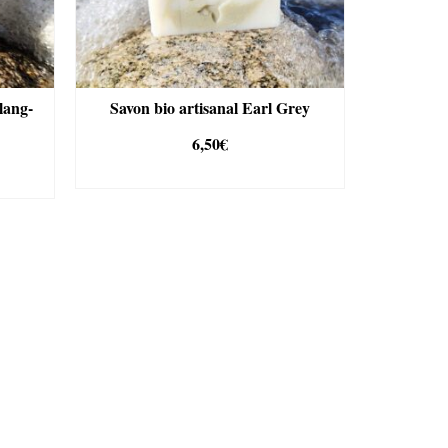
ylang-
Savon bio artisanal Earl Grey
6,50
€
AJOUTER AU PANIER
R